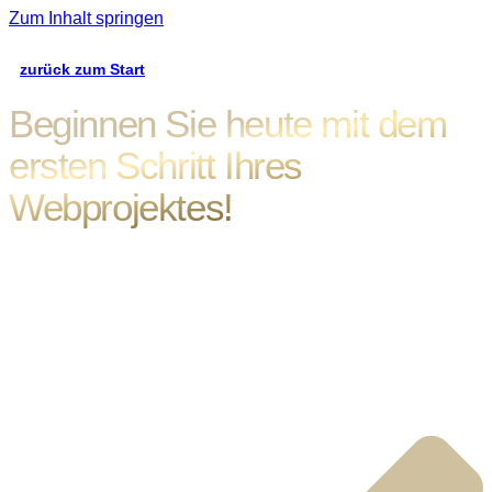
Zum Inhalt springen
zurück zum Start
Beginnen Sie heute mit dem
ersten Schritt Ihres
Webprojektes!
Da sind Sie nun – ein Klick entfernt von den Antworten, die
Sie suchen. Erfüllen Sie sich die Neugier: Wie viel wird Ihre
Traumwebseite kosten? Füllen Sie das Formular aus und
finden es heraus! Sie sind in guten Händen, versprochen!